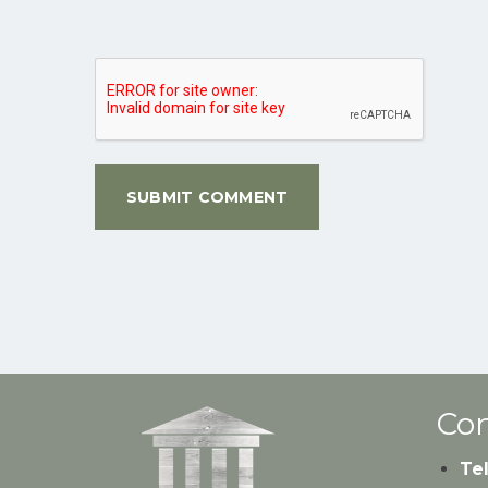
Con
Te